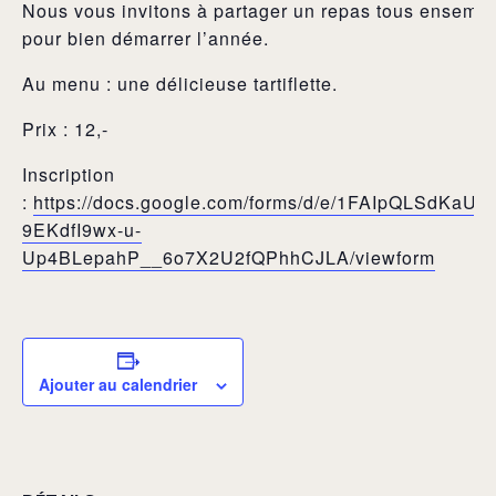
Nous vous invitons à partager un repas tous ensemb
pour bien démarrer l’année.
Au menu : une délicieuse tartiflette.
Prix : 12,-
Inscription
:
https://docs.google.com/forms/d/e/1FAIpQLSdKaUjQ
9EKdfI9wx-u-
Up4BLepahP__6o7X2U2fQPhhCJLA/viewform
Ajouter au calendrier